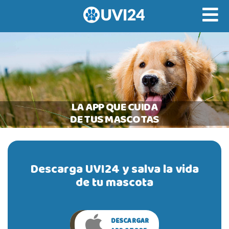
LA APP QUE CUIDA
DE TUS MASCOTAS
Descarga UVI24 y salva la vida
de tu mascota
DESCARGAR