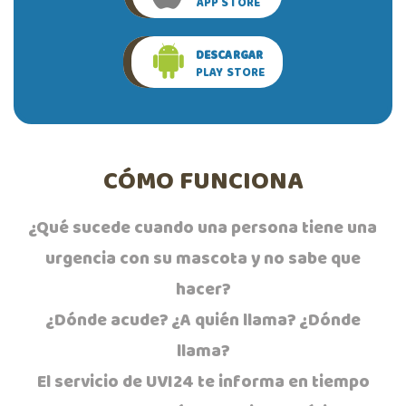
APP STORE
DESCARGAR
PLAY STORE
CÓMO FUNCIONA
¿Qué sucede cuando una persona tiene una
urgencia con su mascota y no sabe que
hacer?
¿Dónde acude? ¿A quién llama? ¿Dónde
llama?
El servicio de UVI24 te informa en tiempo